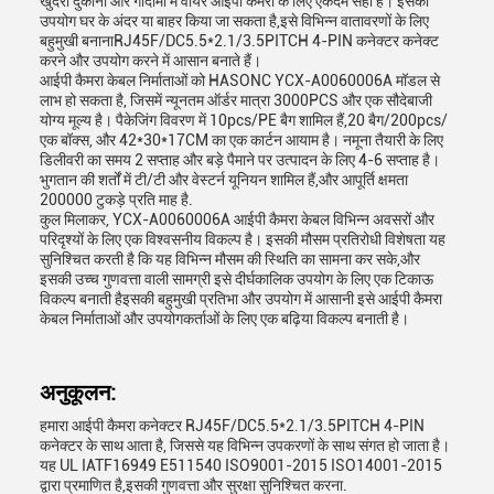
खुदरा दुकानों और गोदामों में वायर आईपी कैमरों के लिए एकदम सही है। इसका
उपयोग घर के अंदर या बाहर किया जा सकता है,इसे विभिन्न वातावरणों के लिए
बहुमुखी बनानाRJ45F/DC5.5*2.1/3.5PITCH 4-PIN कनेक्टर कनेक्ट
करने और उपयोग करने में आसान बनाते हैं।
आईपी कैमरा केबल निर्माताओं को HASONC YCX-A0060006A मॉडल से
लाभ हो सकता है, जिसमें न्यूनतम ऑर्डर मात्रा 3000PCS और एक सौदेबाजी
योग्य मूल्य है। पैकेजिंग विवरण में 10pcs/PE बैग शामिल हैं,20 बैग/200pcs/
एक बॉक्स, और 42*30*17CM का एक कार्टन आयाम है। नमूना तैयारी के लिए
डिलीवरी का समय 2 सप्ताह और बड़े पैमाने पर उत्पादन के लिए 4-6 सप्ताह है।
भुगतान की शर्तों में टी/टी और वेस्टर्न यूनियन शामिल हैं,और आपूर्ति क्षमता
200000 टुकड़े प्रति माह है.
कुल मिलाकर, YCX-A0060006A आईपी कैमरा केबल विभिन्न अवसरों और
परिदृश्यों के लिए एक विश्वसनीय विकल्प है। इसकी मौसम प्रतिरोधी विशेषता यह
सुनिश्चित करती है कि यह विभिन्न मौसम की स्थिति का सामना कर सके,और
इसकी उच्च गुणवत्ता वाली सामग्री इसे दीर्घकालिक उपयोग के लिए एक टिकाऊ
विकल्प बनाती हैइसकी बहुमुखी प्रतिभा और उपयोग में आसानी इसे आईपी कैमरा
केबल निर्माताओं और उपयोगकर्ताओं के लिए एक बढ़िया विकल्प बनाती है।
अनुकूलन:
हमारा आईपी कैमरा कनेक्टर RJ45F/DC5.5*2.1/3.5PITCH 4-PIN
कनेक्टर के साथ आता है, जिससे यह विभिन्न उपकरणों के साथ संगत हो जाता है।
यह UL IATF16949 E511540 ISO9001-2015 ISO14001-2015
द्वारा प्रमाणित है,इसकी गुणवत्ता और सुरक्षा सुनिश्चित करना.