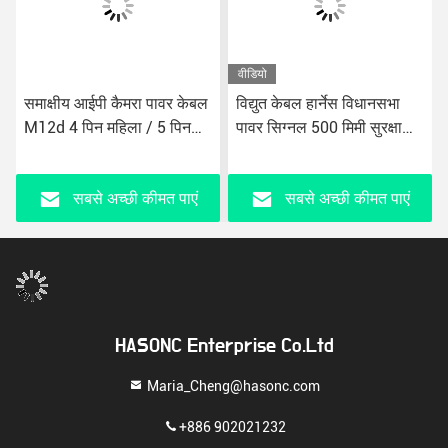
वीडियो
समाक्षीय आईपी कैमरा पावर केबल
विद्युत केबल हार्नेस विधानसभा
M12d 4 पिन महिला / 5 पिन
पावर सिग्नल 500 मिमी सुरक्षा
पुरुष जलरोधक 041
कैमरा ईथरनेट केबल
सबसे अच्छी कीमत पाएं
सबसे अच्छी कीमत पाएं
HASONC Enterprise Co.Ltd
Maria_Cheng@hasonc.com
+886 902021232