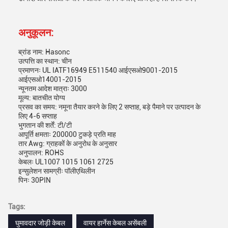
अनुकूलन:
ब्रांड नाम: Hasonc
उत्पत्ति का स्थान: चीन
प्रमाणनः UL IATF16949 E511540 आईएसओ9001-2015
आईएसओ14001-2015
न्यूनतम आदेश मात्राः 3000
मूल्य: बातचीत योग्य
प्रसव का समय: नमूना तैयार करने के लिए 2 सप्ताह, बड़े पैमाने पर उत्पादन के
लिए 4-6 सप्ताह
भुगतान की शर्तें: टी/टी
आपूर्ति क्षमताः 200000 टुकड़े प्रति माह
तार Awg: ग्राहकों के अनुरोध के अनुसार
अनुपालन: ROHS
केबलः UL1007 1015 1061 2725
इन्सुलेशन सामग्रीः पॉलीएथिलीन
पिनः 30PIN
Tags:
घुमावदार जोड़ी केबल
वायर हार्नेस केबल असेंबली