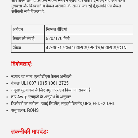
आप अपने उत्पाद को कम से कम समय में प्राप्त कर सकें। इसलिए यदि आप उच्च
गुणवत्ता और विश्वसनीय केबल असेंबली की तलाश कर रहे हैं,एलवीडीएस केबल
असेंबली सही विकल्प है.
आवेदन
सिग्नल वीडियो
केबल की लंबाई
520/170 मिमी
पैकेज
42*30*17CM 100PCS/PE बैग,500PCS/CTN
विशेषताएं:
उत्पाद का नामः एलवीडीएस केबल असेंबली
केबलः UL1007 1015 1061 2725
नमूनाः मूल्यांकन के लिए नमूना प्रदान किया जा सकता है
तार Awg: ग्राहकों के अनुरोध के अनुसार
डिलीवरी का तरीका: हवाई शिपमेंट;समुद्री शिपमेंट;UPS;FEDEX;DHL
अनुपालन: ROHS
तकनीकी मापदंडः